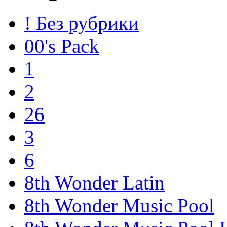
! Без рубрики
00's Pack
1
2
26
3
6
8th Wonder Latin
8th Wonder Music Pool