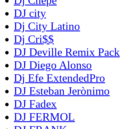
Dj Chepe
DJ city
Dj City Latino
Dj Cri$$
DJ Deville Remix Pack
DJ Diego Alonso
Dj Efe ExtendedPro
DJ Esteban Jerònimo
DJ Fadex
DJ FERMOL